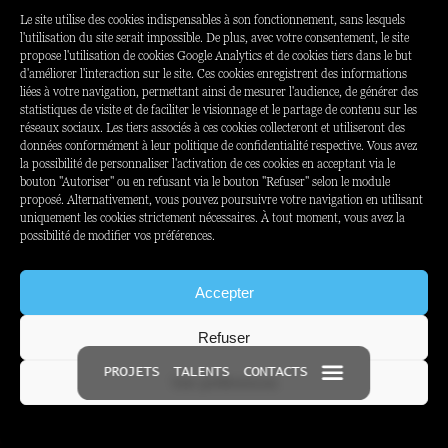
Le site utilise des cookies indispensables à son fonctionnement, sans lesquels
l'utilisation du site serait impossible. De plus, avec votre consentement, le site
propose l'utilisation de cookies Google Analytics et de cookies tiers dans le but
SECTEUR
EXPERTISE
d'améliorer l'interaction sur le site. Ces cookies enregistrent des informations
liées à votre navigation, permettant ainsi de mesurer l'audience, de générer des
Sport
Contenu
statistiques de visite et de faciliter le visionnage et le partage de contenu sur les
Experience
réseaux sociaux. Les tiers associés à ces cookies collecteront et utiliseront des
données conformément à leur politique de confidentialité respective. Vous avez
la possibilité de personnaliser l'activation de ces cookies en acceptant via le
bouton "Autoriser" ou en refusant via le bouton "Refuser" selon le module
proposé. Alternativement, vous pouvez poursuivre votre navigation en utilisant
uniquement les cookies strictement nécessaires. À tout moment, vous avez la
possibilité de modifier vos préférences.
Accepter
Refuser
PROJETS
TALENTS
CONTACTS
Voir préférences