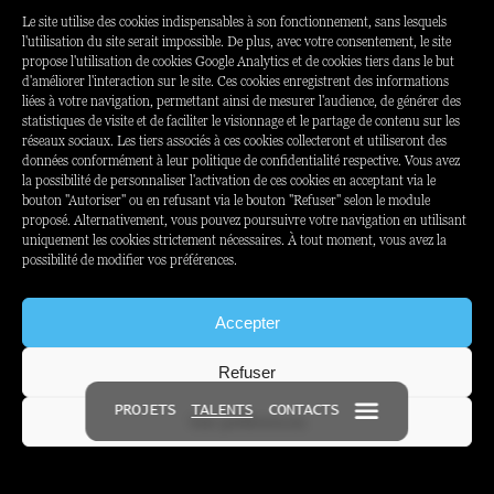
Le site utilise des cookies indispensables à son fonctionnement, sans lesquels
Nous ne rentrons dans aucune
l'utilisation du site serait impossible. De plus, avec votre consentement, le site
propose l'utilisation de cookies Google Analytics et de cookies tiers dans le but
case et nos talents non plus
d'améliorer l'interaction sur le site. Ces cookies enregistrent des informations
liées à votre navigation, permettant ainsi de mesurer l'audience, de générer des
statistiques de visite et de faciliter le visionnage et le partage de contenu sur les
réseaux sociaux. Les tiers associés à ces cookies collecteront et utiliseront des
données conformément à leur politique de confidentialité respective. Vous avez
la possibilité de personnaliser l'activation de ces cookies en acceptant via le
bouton "Autoriser" ou en refusant via le bouton "Refuser" selon le module
proposé. Alternativement, vous pouvez poursuivre votre navigation en utilisant
uniquement les cookies strictement nécessaires. À tout moment, vous avez la
possibilité de modifier vos préférences.
Accepter
Refuser
PROJETS
TALENTS
CONTACTS
Voir préférences