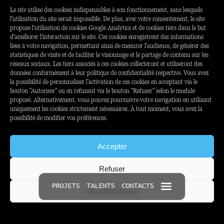
Le site utilise des cookies indispensables à son fonctionnement, sans lesquels
l'utilisation du site serait impossible. De plus, avec votre consentement, le site
propose l'utilisation de cookies Google Analytics et de cookies tiers dans le but
SECTEUR
EXPERTISE
d'améliorer l'interaction sur le site. Ces cookies enregistrent des informations
liées à votre navigation, permettant ainsi de mesurer l'audience, de générer des
Beauté
Contenu
statistiques de visite et de faciliter le visionnage et le partage de contenu sur les
Corporate
Experience
réseaux sociaux. Les tiers associés à ces cookies collecteront et utiliseront des
données conformément à leur politique de confidentialité respective. Vous avez
Media
la possibilité de personnaliser l'activation de ces cookies en acceptant via le
bouton "Autoriser" ou en refusant via le bouton "Refuser" selon le module
proposé. Alternativement, vous pouvez poursuivre votre navigation en utilisant
uniquement les cookies strictement nécessaires. À tout moment, vous avez la
possibilité de modifier vos préférences.
Accepter
Refuser
PROJETS
TALENTS
CONTACTS
Voir préférences