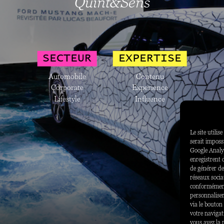
Quint&Sens
SECTEUR
EXPERTISE
Automobile
Contenu
Corporate
Experience
Lifestyle
Influence
Le site utilis
serait impossi
Google Analyti
enregistrent 
de générer des
réseaux sociau
conformément 
personnaliser
via le bouton
votre navigat
vous avez la 